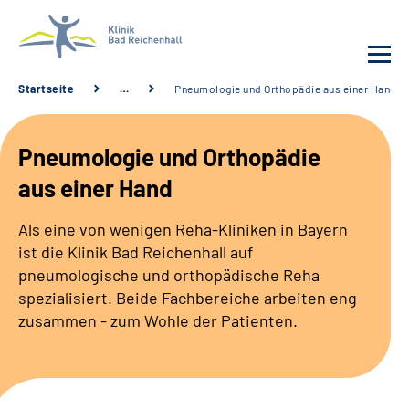
Startseite
…
Pneumologie und Orthopädie aus einer Hand
Behandlung
Pneumologie und Orthopädie
Klinik
aus einer Hand
Karriere
Als eine von wenigen Reha-Kliniken in Bayern
ist die Klinik Bad Reichenhall auf
Häufige Fragen
pneumologische und orthopädische Reha
spezialisiert. Beide Fachbereiche arbeiten eng
zusammen - zum Wohle der Patienten.
Patienten-Log-in
Suche