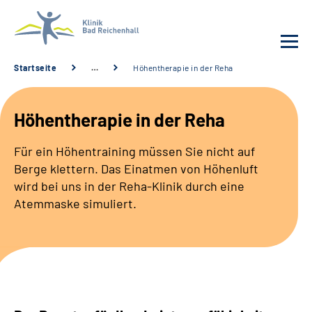
Startseite
…
Höhentherapie in der Reha
Behandlung
Höhentherapie in der Reha
Klinik
Für ein Höhentraining müssen Sie nicht auf
Berge klettern. Das Einatmen von Höhenluft
Karriere
wird bei uns in der Reha-Klinik durch eine
Atemmaske simuliert.
Häufige Fragen
Patienten-Log-in
Suche