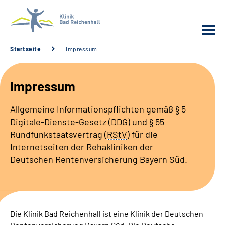
Startseite
Impressum
Behandlung
Impressum
Klinik
Allgemeine Informationspflichten gemäß § 5
Digitale-Dienste-Gesetz (
DDG
) und § 55
Karriere
Rundfunkstaatsvertrag (
RStV
) für die
Internetseiten der Rehakliniken der
Häufige Fragen
Deutschen Rentenversicherung Bayern Süd.
Patienten-Log-in
Suche
Die Klinik Bad Reichenhall ist eine Klinik der Deutschen