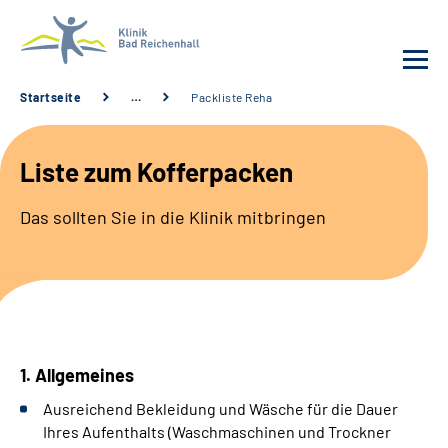
Startseite
…
Packliste Reha
Behandlung
Liste zum Kofferpacken
Klinik
Das sollten Sie in die Klinik mitbringen
Karriere
Häufige Fragen
Patienten-Log-in
1. Allgemeines
Suche
Ausreichend Bekleidung und Wäsche für die Dauer
Ihres Aufenthalts (Waschmaschinen und Trockner