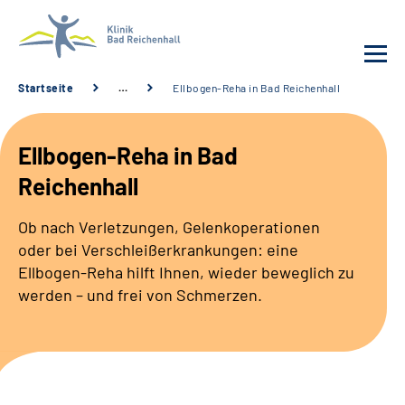
Startseite
…
Ellbogen-Reha in Bad Reichenhall
Behandlung
Ellbogen-Reha in Bad
Klinik
Reichenhall
Karriere
Ob nach Verletzungen, Gelenkoperationen
oder bei Verschleißerkrankungen: eine
Häufige Fragen
Ellbogen-Reha hilft Ihnen, wieder beweglich zu
werden – und frei von Schmerzen.
Patienten-Log-in
Suche