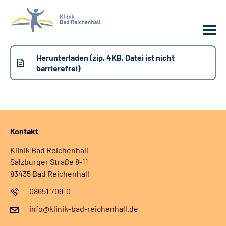
Herunterladen (zip, 4KB, Datei ist nicht
Behandlung
barrierefrei)
Klinik
Karriere
Kontakt
Häufige Fragen
Klinik Bad Reichenhall
Salzburger Straße 8-11
83435 Bad Reichenhall
Patienten-Log-in
08651 709-0
Suche
info@klinik-bad-reichenhall.de