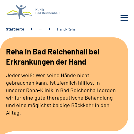
Startseite
…
Hand-Reha
Behandlung
Reha in Bad Reichenhall bei
Klinik
Erkrankungen der Hand
Karriere
Jeder weiß: Wer seine Hände nicht
gebrauchen kann, ist ziemlich hilflos. In
Häufige Fragen
unserer Reha-Klinik in Bad Reichenhall sorgen
wir für eine gute therapeutische Behandlung
und eine möglichst baldige Rückkehr in den
Patienten-Log-in
Alltag.
Suche